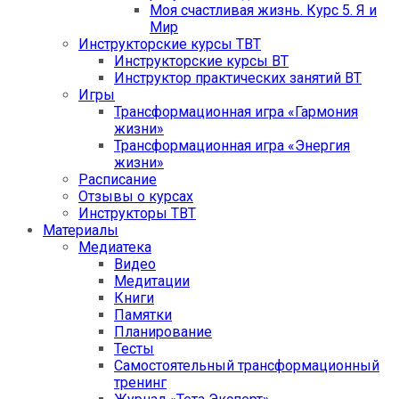
Моя счастливая жизнь. Курс 5. Я и
Мир
Инструкторские курсы ТВТ
Инструкторские курсы ВТ
Инструктор практических занятий ВТ
Игры
Трансформационная игра «Гармония
жизни»
Трансформационная игра «Энергия
жизни»
Расписание
Отзывы о курсах
Инструкторы ТВТ
Материалы
Медиатека
Видео
Медитации
Книги
Памятки
Планирование
Тесты
Самостоятельный трансформационный
тренинг