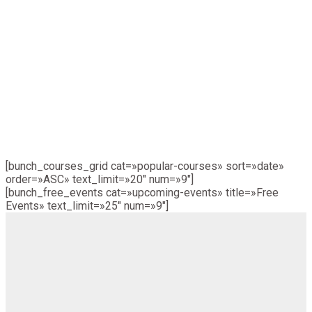
Тематические видео-курсы
[bunch_courses_grid cat=»popular-courses» sort=»date»
order=»ASC» text_limit=»20″ num=»9″]
[bunch_free_events cat=»upcoming-events» title=»Free
Events» text_limit=»25″ num=»9″]