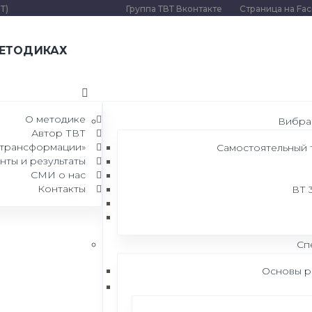
Т)
Группа ТВТ Вконтакте
Страница на Fa
ЕТОДИКАХ
О методике
Вибра
Автор ТВТ
 трансформации»
Самостоятельный
ты и результаты
СМИ о нас
Контакты
ВТ 
 912 0306870
Сп
Основы р