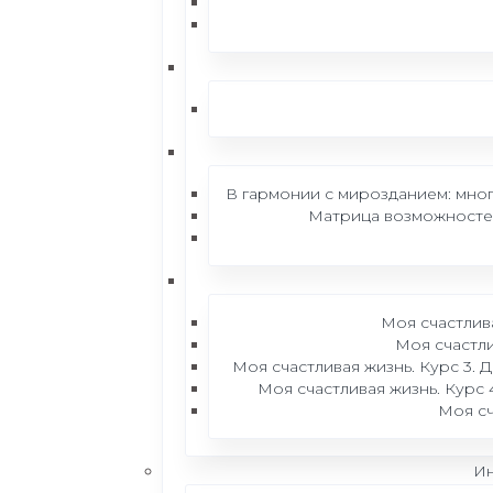
© Разработка сайта — Delmar
Согл
Пол
Согласие на обработку персональных данных
дан
Политика в отношении обработки персональных
Свед
данных
Лиц
Сведения об образовательной организации
Л035
Лицензия на образовательную деятельность №
В гармонии с мирозданием: мн
Л035-01277-66/01955521 от 06.03.2025г.
Матрица возможностей
Моя счастлива
Моя счастли
Моя счастливая жизнь. Курс 3. 
Моя счастливая жизнь. Курс 
Моя сч
Ин