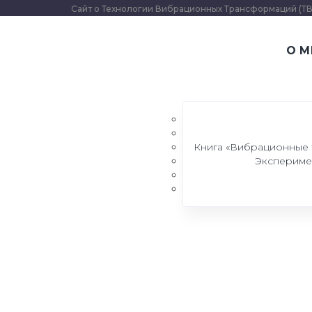
Сайт о Технологии Вибрационных Трансформаций (ТВ
О М
Алёна Молвинских
Книга «Вибрационные
Алёна Молвинских
Эксперимен
Email:
alena-platonova@mail.ru
Phone Number:
+7