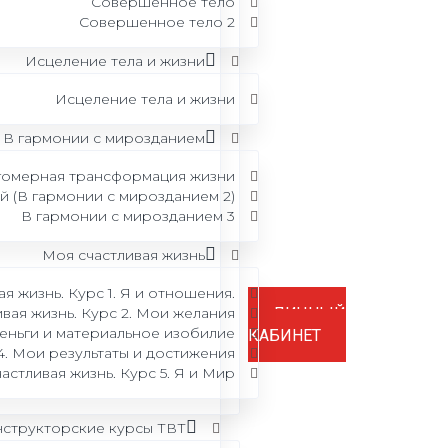
Совершенное тело
Совершенное тело 2
асие на обработку персональных данных
итика в отношении обработки персональных
Исцеление тела и жизни
ных
ения об образовательной организации
Исцеление тела и жизни
ензия на образовательную деятельность №
В гармонии с мирозданием
-01277-66/01955521 от 06.03.2025г.
огомерная трансформация жизни
 (В гармонии с мирозданием 2)
В гармонии с мирозданием 3
Моя счастливая жизнь
я жизнь. Курс 1. Я и отношения.
вая жизнь. Курс 2. Мои желания
ЛИЧНЫЙ
Деньги и материальное изобилие
КАБИНЕТ
4. Мои результаты и достижения
астливая жизнь. Курс 5. Я и Мир
структорские курсы ТВТ