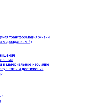
ерная трансформация жизни
с мирозданием 2)
тношения.
желания
ги и материальное изобилие
результаты и достижения
ир
и»
»