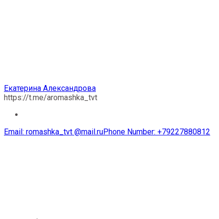
Екатерина Александрова
Екатерина Александрова
https://t.me/aromashka_tvt
Email:
romashka_tvt @mail.ru
Phone Number:
+79227880812